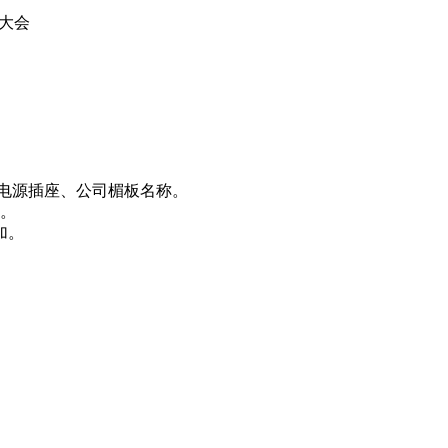
购大会
A电源插座、公司楣板名称。
。
加。