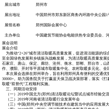
展出城市
郑州市
展出地址
中国郑州市郑东新区商务内环路中央公园1
展馆名称
郑州国际会展中心
主办单位
中国建筑节能协会电能供热专业委员会、
展会说明
展会介绍
为推动“2+26”城市清洁取暖高质量发展，促进清洁能源的
至全国绿色发展和乡镇振兴战略发展，为清洁取暖高质量发展提
石家庄、唐山、保定、廊坊、沧州、衡水、邯郸、邢台市，山
作、濮阳、开封等平原城市取暖集中化、农村取暖多元化、全
本次展会选择在郑州举办，旨在利用郑州具有便利的交通优势，
30000+。助力国务院关于打赢蓝天保卫战决策部署，落实
取暖“双替代”工程顺利实施。
三、同期活动安排
（一）2019中国北方(郑州)清洁取暖论坛暨试点城市经验交
（二）2019年河南省清洁取暖行业发展年会
（三）中国(郑州)中央空调节能技术在建筑当中的应用发展