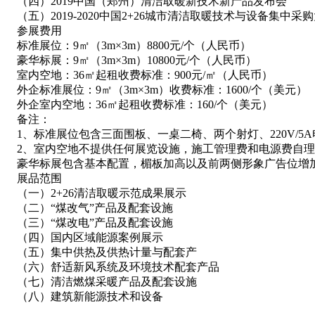
（四）2019中国（郑州）清洁取暖新技术新产品发布会
（五）2019-2020中国2+26城市清洁取暖技术与设备集中采
参展费用
标准展位：9㎡（3m×3m）8800元/个（人民币）
豪华标展：9㎡（3m×3m）10800元/个（人民币）
室内空地：36㎡起租收费标准：900元/㎡（人民币）
外企标准展位：9㎡（3m×3m）收费标准：1600/个（美元）
外企室内空地：36㎡起租收费标准：160/个（美元）
备注：
1、标准展位包含三面围板、一桌二椅、两个射灯、220V/5
2、室内空地不提供任何展览设施，施工管理费和电源费自理
豪华标展包含基本配置，楣板加高以及前两侧形象广告位增
展品范围
（一）2+26清洁取暖示范成果展示
（二）“煤改气”产品及配套设施
（三）“煤改电”产品及配套设施
（四）国内区域能源案例展示
（五）集中供热及供热计量与配套产
（六）舒适新风系统及环境技术配套产品
（七）清洁燃煤采暖产品及配套设施
（八）建筑新能源技术和设备