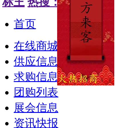
标王
热搜：
首页
在线商城
供应信息
求购信息
团购列表
展会信息
资讯快报