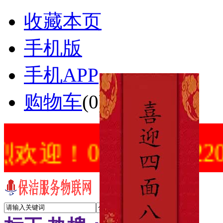
收藏本页
手机版
手机APP
购物车
(
0
)
0-88602202