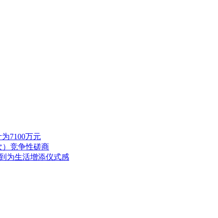
7100万元
次）竞争性磋商
随到为生活增添仪式感