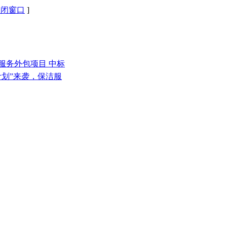
关闭窗口
]
服务外包项目 中标
计划”来袭，保洁服