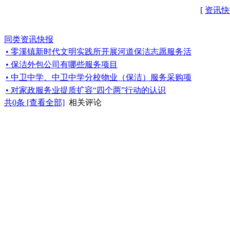
[
资讯快
同类资讯快报
• 零溪镇新时代文明实践所开展河道保洁志愿服务活
• 保洁外包公司有哪些服务项目
• 中卫中学、中卫中学分校物业（保洁）服务采购项
• 对家政服务业提质扩容“四个两”行动的认识
共
0
条 [查看全部]
相关评论