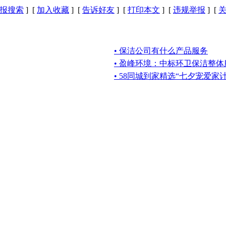
报搜索
] [
加入收藏
] [
告诉好友
] [
打印本文
] [
违规举报
] [
• 保洁公司有什么产品服务
• 盈峰环境：中标环卫保洁整体
• 58同城到家精选“七夕宠爱家